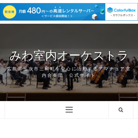
Skip
to
content
みわ室内オーケストラ
広島県三次市三和町を中心に活動するアマチュア室
内合奏団 公式サイト
Primary
Menu