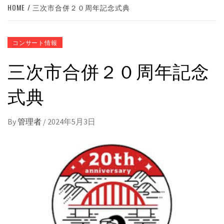
HOME
三次市合併２０周年記念式典
コンサート情報
三次市合併２０周年記念
式典
By
管理者
/
2024年5月3日